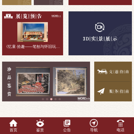
《忆童·拾趣——笔刨与怀旧玩具收藏展》展览回顾
首页
鉴赏
公告
导航
电话