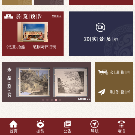
《忆童·拾趣——笔刨与怀旧玩具收藏展》展览回顾
首页
鉴赏
公告
导航
电话