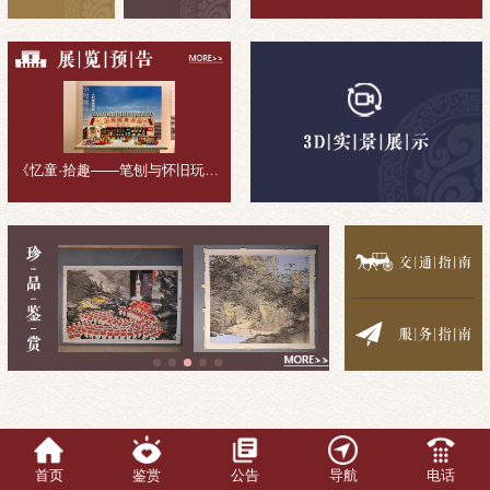
《忆童·拾趣——笔刨与怀旧玩具收藏展》展览回顾
首页
鉴赏
公告
导航
电话