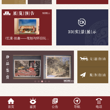
《忆童·拾趣——笔刨与怀旧玩具收藏展》展览回顾
首页
鉴赏
公告
导航
电话