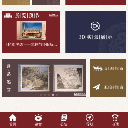
《忆童·拾趣——笔刨与怀旧玩具收藏展》展览回顾
首页
鉴赏
公告
导航
电话