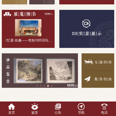
《忆童·拾趣——笔刨与怀旧玩具收藏展》展览回顾
首页
鉴赏
公告
导航
电话