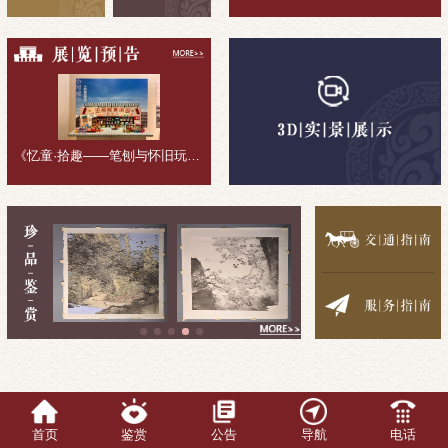
《忆童·拾趣——笔刨与怀旧玩具收藏展》展览回顾
首页
鉴赏
公告
导航
电话