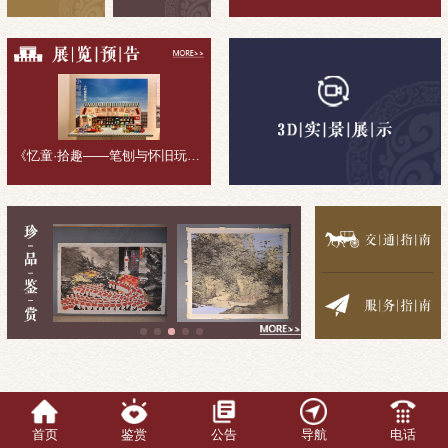
《忆童·拾趣——笔刨与怀旧玩具收藏展》展览回顾
首页
鉴赏
公告
导航
电话