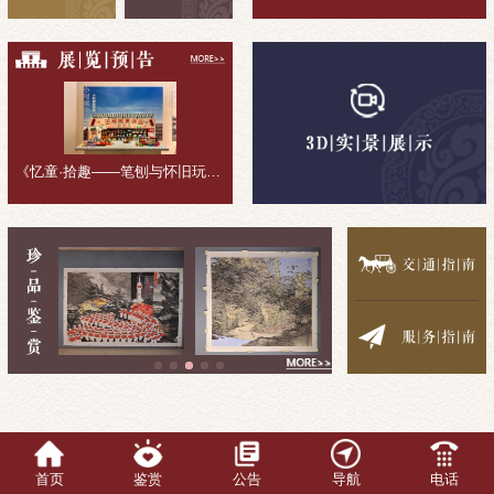
《忆童·拾趣——笔刨与怀旧玩具收藏展》展览回顾
首页
鉴赏
公告
导航
电话