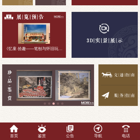
《忆童·拾趣——笔刨与怀旧玩具收藏展》展览回顾
首页
鉴赏
公告
导航
电话