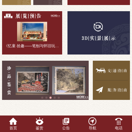
《忆童·拾趣——笔刨与怀旧玩具收藏展》展览回顾
首页
鉴赏
公告
导航
电话