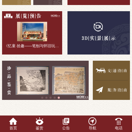
《忆童·拾趣——笔刨与怀旧玩具收藏展》展览回顾
首页
鉴赏
公告
导航
电话