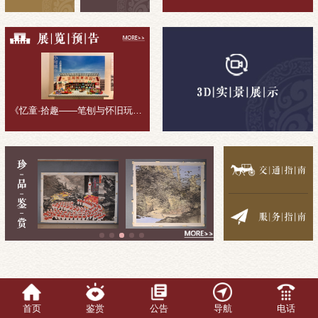
《忆童·拾趣——笔刨与怀旧玩具收藏展》展览回顾
首页
鉴赏
公告
导航
电话