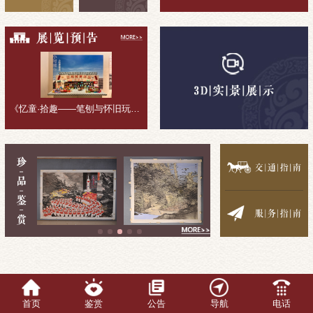
《忆童·拾趣——笔刨与怀旧玩具收藏展》展览回顾
首页
鉴赏
公告
导航
电话