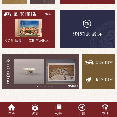
《忆童·拾趣——笔刨与怀旧玩具收藏展》展览回顾
首页
鉴赏
公告
导航
电话